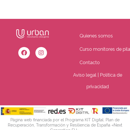
Quienes somos
F
I
a
n
Curso monitores de pil
c
s
e
t
Contacto
b
a
o
g
o
r
Aviso legal | Política de
k
a
m
privacidad
Página web financiada por el Programa KIT Digital. Plan de
Recuperación, Transformación y Resiliencia de España «Next