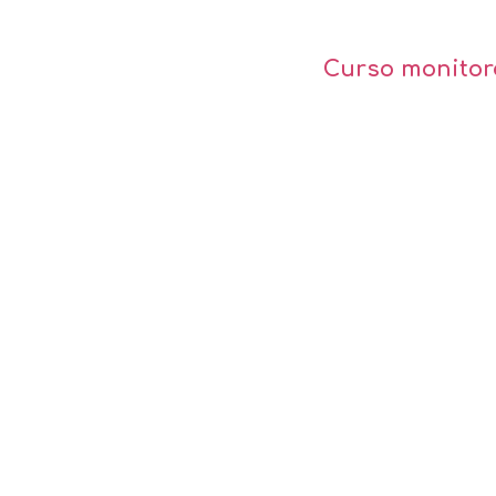
Quienes somos
Curso monitore
miento a
dades